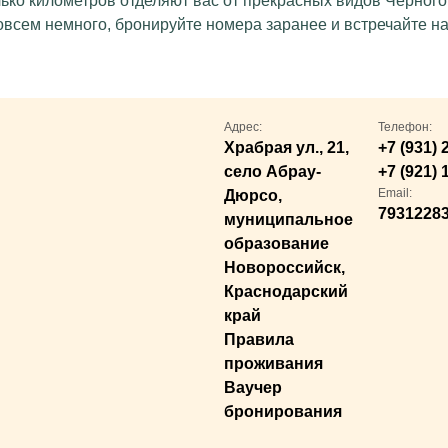
олько километров отделяют вас от прекрасных видов Черного
овсем немного, бронируйте номера заранее и встречайте на
Адрес:
Телефон:
Храбрая ул., 21,
+7 (931) 
село Абрау-
+7 (921) 
Email:
Дюрсо,
7931228
муниципальное
образование
Новороссийск,
Краснодарский
край
Правила
проживания
Ваучер
бронирования