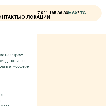
+7 921 185 86 86
MAX
/
TG
 ЛОКАЦИИ
ие навстречу
ает дарить свое
дни в атмосфере
хе.
ы.