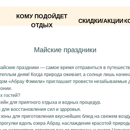
КОМУ ПОДОЙДЕТ
СКИДКИ/АКЦИИ
КОНТАКТЫ
О
Вернуться назад
ОТДЫХ
Майские праздники
айские праздники — самое время отправиться в путешеств
теплым дням! Когда природа оживает, а солнце лишь начин
й дом «Абрау Фэмили» приглашает провести незабываемые 
онии.
х гостей?
ссейн для приятного отдыха и водных процедур.
я для восстановления сил и здоровья.
 зоны для приготовления вкуснейших блюд на свежем возду
 прогулки вдоль озера Абрау, наслаждение красотой природ