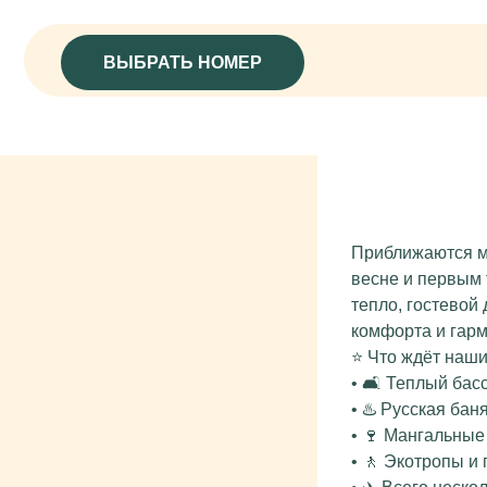
ВЫБРАТЬ НОМЕР
Приближаются м
весне и первым 
тепло, гостево
комфорта и гарм
⭐ Что ждёт наши
• 🛋️ Теплый ба
• ♨️ Русская бан
• 🍷 Мангальные
• 🚶 Экотропы и