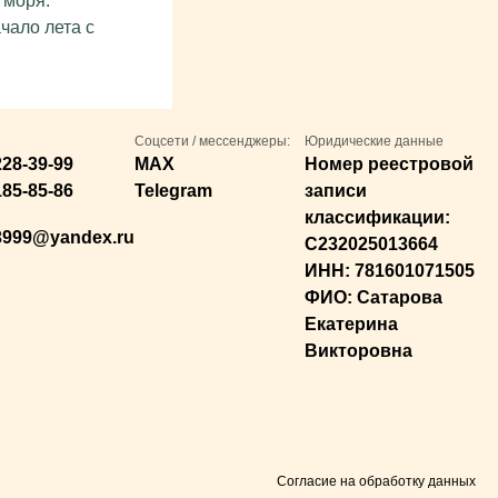
 моря.
чало лета с
Соцсети / мессенджеры:
Юридические данные
228-39-99
MAX
Номер реестровой
185-85-86
Telegram
записи
классификации:
3999@yandex.ru
С232025013664
ИНН: 781601071505
ФИО: Сатарова
Екатерина
Викторовна
Cогласие на обработку данных